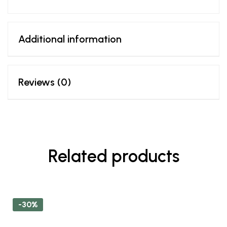
Additional information
Reviews (0)
Related products
-30%