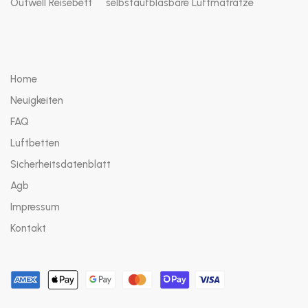
Outwell Reisebett
selbstaufblasbare Luftmatratze
Home
Neuigkeiten
FAQ
Luftbetten
Sicherheitsdatenblatt
Agb
Impressum
Kontakt