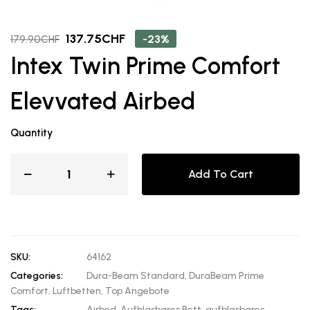
137.75
CHF
-23%
179.90
CHF
Intex Twin Prime Comfort
Elevvated Airbed
Quantity
Add To Cart
SKU:
64162
Categories:
Dura-Beam Standard
,
DuraBeam Prime
Comfort
,
Luftbetten
,
Top Angebote
Tags:
Airbed
,
Aufblasbares Bett
,
aufblasbares