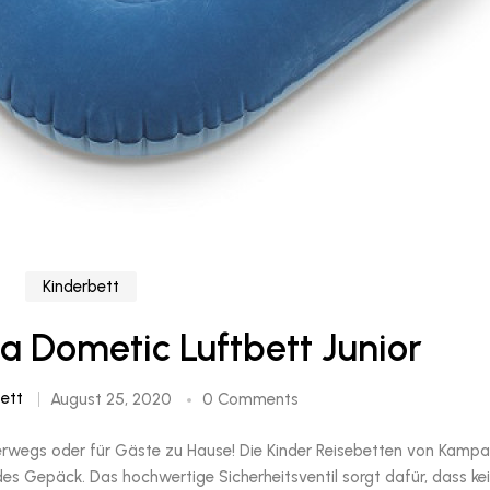
Kinderbett
a Dometic Luftbett Junior
ett
August 25, 2020
0 Comments
nterwegs oder für Gäste zu Hause! Die Kinder Reisebetten von Kamp
jedes Gepäck. Das hochwertige Sicherheitsventil sorgt dafür, dass ke