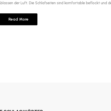
lassen der Luft. Die Schlafseiten sind komfortable beflockt und de
Read More