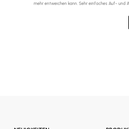
mehr entweichen kann. Sehr einfaches Auf- und Ab