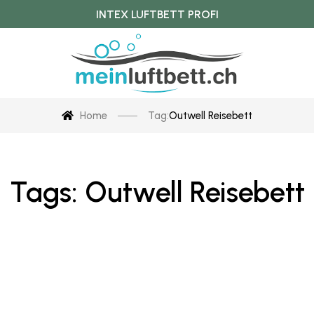
INTEX LUFTBETT PROFI
Home
Tag:
Outwell Reisebett
Tags: Outwell Reisebett