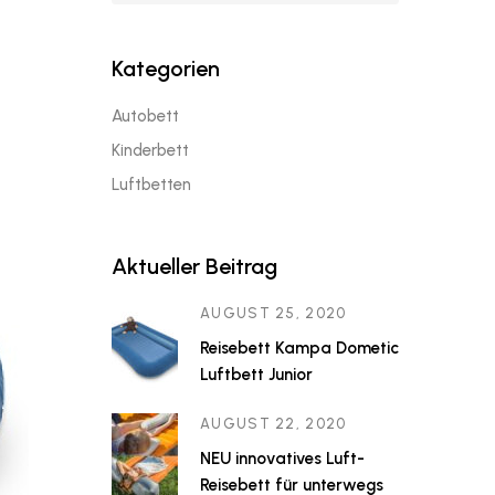
Kategorien
Autobett
Kinderbett
Luftbetten
Aktueller Beitrag
AUGUST 25, 2020
Reisebett Kampa Dometic
Luftbett Junior
AUGUST 22, 2020
NEU innovatives Luft-
Reisebett für unterwegs