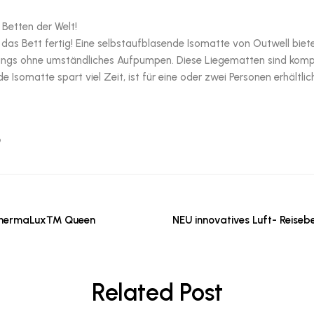
 Betten der Welt!
t das Bett fertig! Eine selbstaufblasende Isomatte von Outwell biet
ings ohne umständliches Aufpumpen. Diese Liegematten sind komplet
e Isomatte spart viel Zeit, ist für eine oder zwei Personen erhältlic
 ThermaLux™ Queen
NEU innovatives Luft- Reiseb
Related Post