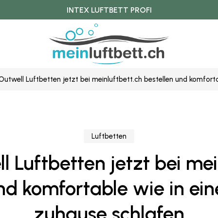
INTEX LUFTBETT PROFI
utwell Luftbetten jetzt bei meinluftbett.ch bestellen und komfort
Luftbetten
 Luftbetten jetzt bei mei
und komfortable wie in ei
zuhause schlafen