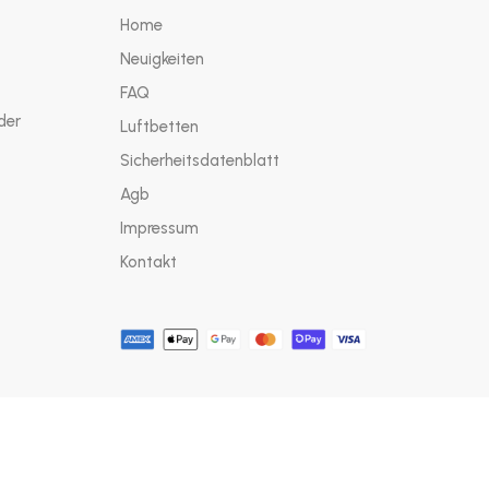
Home
Neuigkeiten
FAQ
der
Luftbetten
Sicherheitsdatenblatt
Agb
Impressum
Kontakt