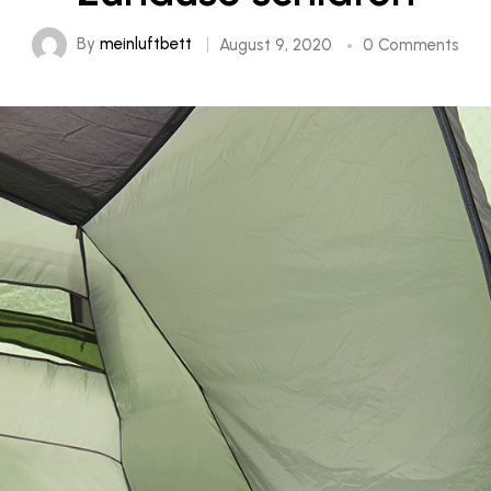
By
meinluftbett
August 9, 2020
0 Comments