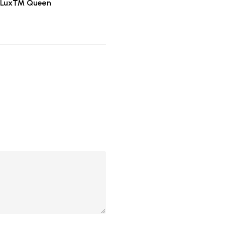
aLux™ Queen