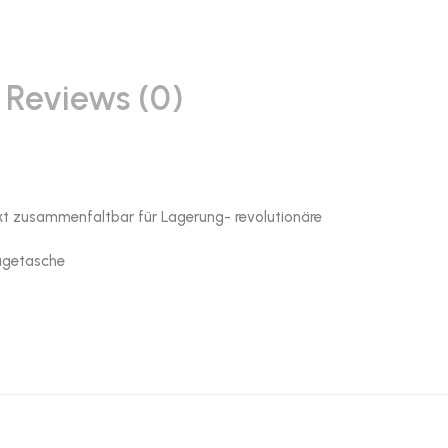
Reviews (0)
t zusammenfaltbar für Lagerung- revolutionäre
ragetasche