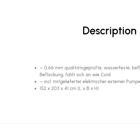
Description
– 0,66 mm qualitätsgeprüfte, wasserfeste, be
Beflockung, fühlt sich an wie Cord
– incl. mitgelieferter elektrischer externer P
152 x 203 x 41 cm (L x B x H)