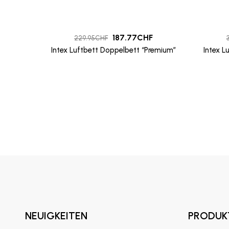
187.77
CHF
229.95
CHF
Intex Luftbett Doppelbett “Premium”
Intex L
NEUIGKEITEN
PRODUK