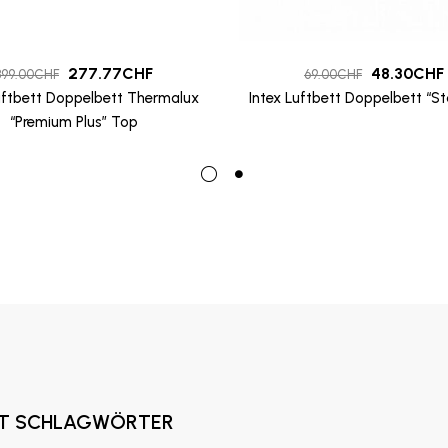
277.77
CHF
48.30
CHF
399.00
CHF
69.00
CHF
uftbett Doppelbett Thermalux
Intex Luftbett Doppelbett “S
“Premium Plus” Top
T SCHLAGWÖRTER