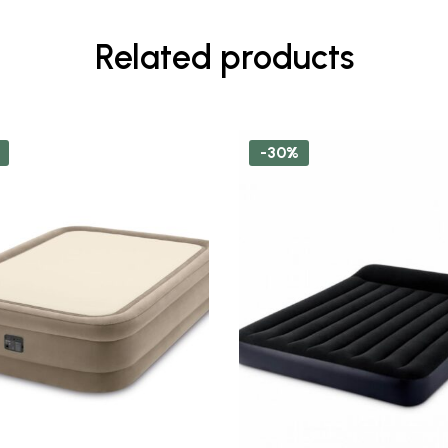
Related products
-30%