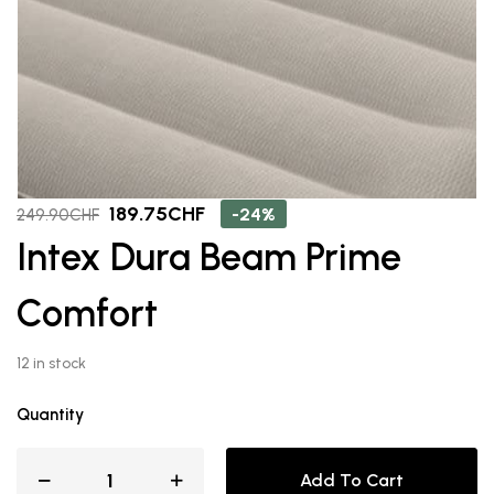
189.75
CHF
-24%
249.90
CHF
Intex Dura Beam Prime
Comfort
12 in stock
Quantity
Add To Cart