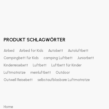
PRODUKT SCHLAGWÖRTER
Airbed
Airbed for Kids
Autobett
Autoluftbett
Campingbett für Kids
camping Luftbett
Juniorbett
Kinderreisebett
Luftbett
Luftbett für Kinder
Luftmatratze
meinluftbett
Outdoor
Outwell Reisebett
selbstaufblasbare Luftmatratze
Home