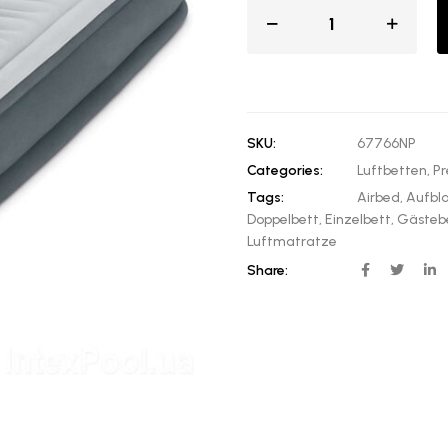
SKU:
67766NP
Categories:
Luftbetten
,
P
Tags:
Airbed
,
Aufbla
Doppelbett
,
Einzelbett
,
Gästeb
Luftmatratze
Share: