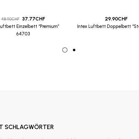
37.77
CHF
29.90
CHF
48.90
CHF
Luftbett Einzelbett “Premium”
Intex Luftbett Doppelbett “S
64703
T SCHLAGWÖRTER