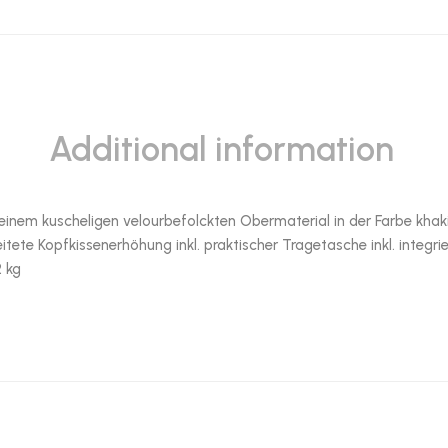
Additional information
s einem kuscheligen velourbefolckten Obermaterial in der Farbe khak
ete Kopfkissenerhöhung inkl. praktischer Tragetasche inkl. integr
2 kg