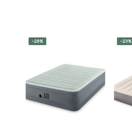
-28%
-23%