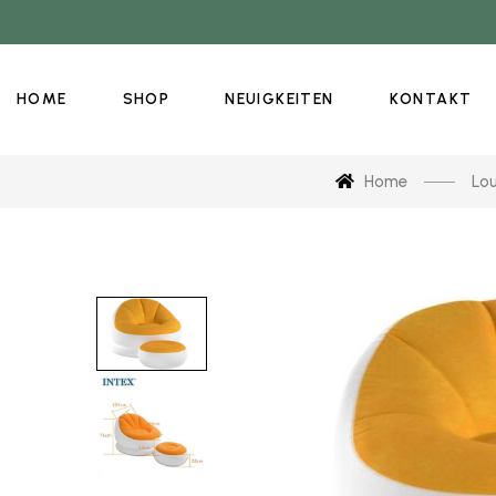
HOME
SHOP
NEUIGKEITEN
KONTAKT
Home
Lo