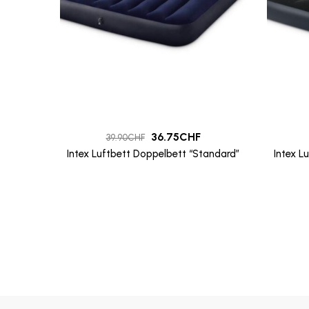
36.75
CHF
39.90
CHF
Intex Luftbett Doppelbett “Standard”
Intex L