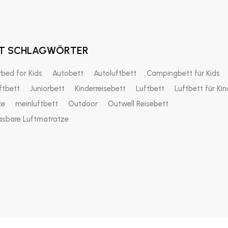
T SCHLAGWÖRTER
rbed for Kids
Autobett
Autoluftbett
Campingbett für Kids
ftbett
Juniorbett
Kinderreisebett
Luftbett
Luftbett für Kin
ze
meinluftbett
Outdoor
Outwell Reisebett
asbare Luftmatratze