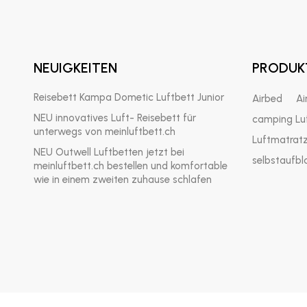
NEUIGKEITEN
PRODUK
Reisebett Kampa Dometic Luftbett Junior
Airbed
Ai
NEU innovatives Luft- Reisebett für
camping Lu
unterwegs von meinluftbett.ch
Luftmatrat
NEU Outwell Luftbetten jetzt bei
selbstaufbl
meinluftbett.ch bestellen und komfortable
wie in einem zweiten zuhause schlafen