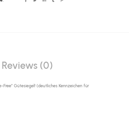
e:
Reviews (0)
Free” Gütesiegel! (deutliches Kennzeichen für