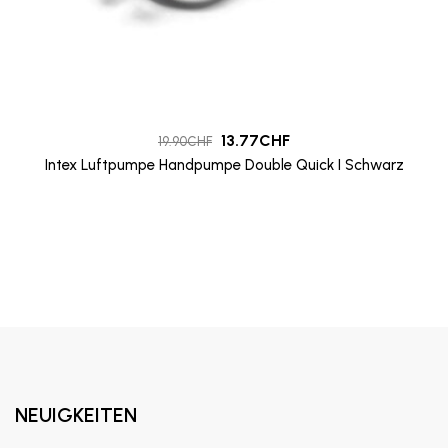
13.77
CHF
19.90
CHF
Intex Luftpumpe Handpumpe Double Quick I Schwarz
NEUIGKEITEN